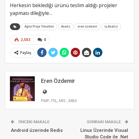
Herkesin beklediği ürünü teslim aldığı projeler
yapması dileğiyle…
Agile Proje Yönetimi
Analiz
eren özdemir
İş Analizi
2,583
0
Paylaş
Eren Özdemir
PMP, ITIL, MIS , MBA
ÖNCEKI MAKALE
SONRAKI MAKALE
Android üzerinde Redis
Linux Üzerinde Visual
Studio Code ile .Net