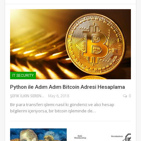
IT SECURITY
Python ile Adım Adım Bitcoin Adresi Hesaplama
ŞEFIK İLKIN SERENGIL
May 6, 2018
0
Bir para transferi işlemi nasıl ki gönderici ve alıcı hesap
bilgilerini içeriyorsa, bir bitcoin işleminde de…