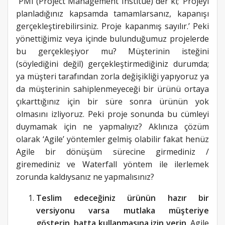
PMI (Project Management Institue) der ki; ‘Projeyi
planladığınız kapsamda tamamlarsanız, kapanışı
gerçekleştirebilirsiniz. Proje kapanmış sayılır.’ Peki
yönettiğimiz veya içinde bulunduğumuz projelerde
bu gerçekleşiyor mu? Müşterinin isteğini
(söylediğini değil) gerçekleştirmediğiniz durumda;
ya müşteri tarafından zorla değişikliği yapıyoruz ya
da müşterinin sahiplenmeyeceği bir ürünü ortaya
çıkarttığınız için bir süre sonra ürünün yok
olmasını izliyoruz. Peki proje sonunda bu cümleyi
duymamak için ne yapmalıyız? Aklınıza çözüm
olarak ‘Agile’ yöntemler gelmiş olabilir fakat henüz
Agile bir dönüşüm sürecine girmediniz /
giremediniz ve Waterfall yöntem ile ilerlemek
zorunda kaldıysanız ne yapmalısınız?
Teslim edeceğiniz ürünün hazır bir
versiyonu varsa mutlaka müşteriye
gösterin, hatta kullanmasına izin verin.
Agile