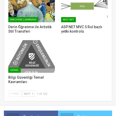
MACHINE LEARNING
MVC NET
Derin Öğrenme ile Artistik
ASP.NET MVC 5 Rol bazlı
Stil Transferi
yetki kontrolü
GENEL
Bilgi Güvenliği Temel
Kavramları
PREV
NEXT
1 of 122