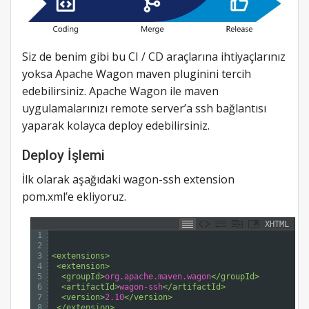
Siz de benim gibi bu CI / CD araçlarına ihtiyaçlarınız
yoksa Apache Wagon maven pluginini tercih
edebilirsiniz. Apache Wagon ile maven
uygulamalarınızı remote server’a ssh bağlantısı
yaparak kolayca deploy edebilirsiniz.
Deploy İşlemi
İlk olarak aşağıdaki wagon-ssh extension
pom.xml’e ekliyoruz.
XHTML
1
2
3
<extensions>
4
<extension>
5
<groupId>
org.apache.maven.wagon
</groupId>
6
<artifactId>
wagon-ssh
</artifactId>
7
<version>
2.10
</version>
8
</extension>