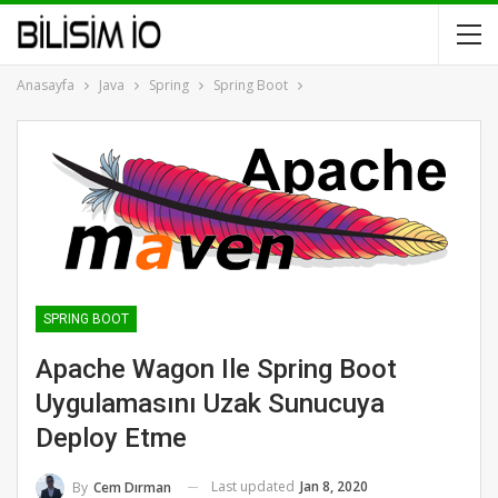
Anasayfa
Java
Spring
Spring Boot
SPRING BOOT
Apache Wagon Ile Spring Boot
Uygulamasını Uzak Sunucuya
Deploy Etme
Last updated
Jan 8, 2020
By
Cem Dırman