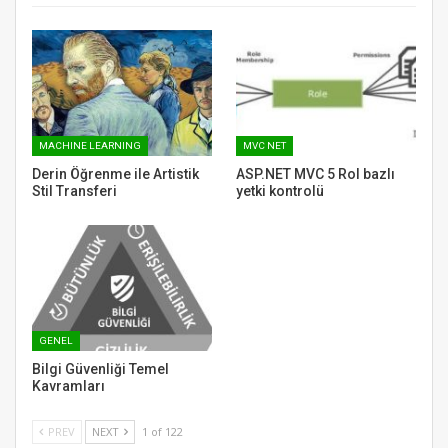
MACHINE LEARNING
MVC NET
Derin Öğrenme ile Artistik
ASP.NET MVC 5 Rol bazlı
Stil Transferi
yetki kontrolü
GENEL
Bilgi Güvenliği Temel
Kavramları
PREV
NEXT
1 of 122