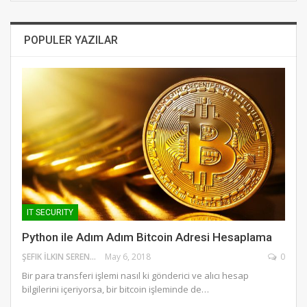
POPULER YAZILAR
IT SECURITY
Python ile Adım Adım Bitcoin Adresi Hesaplama
ŞEFIK İLKIN SERENGIL
May 6, 2018
0
Bir para transferi işlemi nasıl ki gönderici ve alıcı hesap
bilgilerini içeriyorsa, bir bitcoin işleminde de…