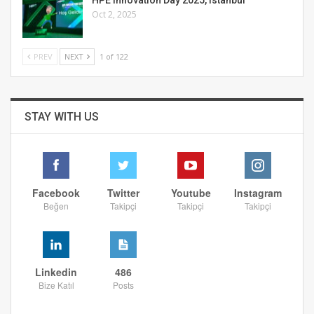
Oct 2, 2025
PREV
NEXT
1 of 122
STAY WITH US
Facebook
Twitter
Youtube
Instagram
Beğen
Takipçi
Takipçi
Takipçi
Linkedin
486
Bize Katıl
Posts