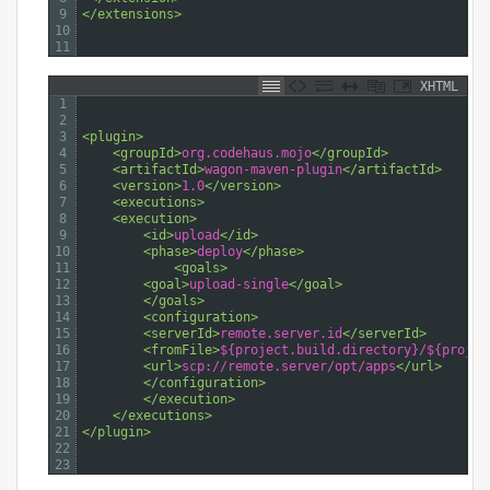
9
</extensions>
10
11
XHTML
1
2
3
<plugin>
4
<groupId>
org.codehaus.mojo
</groupId>
5
<artifactId>
wagon-maven-plugin
</artifactId>
6
<version>
1.0
</version>
7
<executions>
8
<execution>
9
<id>
upload
</id>
10
<phase>
deploy
</phase>
11
<goals>
12
<goal>
upload-single
</goal>
13
</goals>
14
<configuration>
15
<serverId>
remote.server.id
</serverId>
16
<fromFile>
${project.build.directory}/${projec
17
<url>
scp://remote.server/opt/apps
</url>
18
</configuration>
19
</execution>
20
</executions>
21
</plugin>
22
23