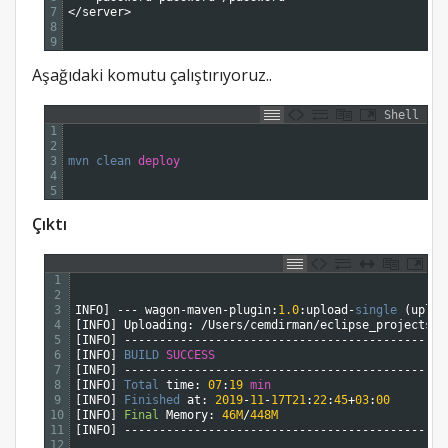
7
<
/
server
>
8
9
Aşağıdaki komutu çalıştırıyoruz..
Shell
1
2
3
mvn 
clean 
deploy
4
5
Çıktı
1
2
3
INFO
]
--
-
wagon
-
maven
-
plugin
:
1.0
:
upload
-
single
(
uploa
4
[
INFO
]
Uploading
:
/
Users
/
cemdirman
/
eclipse_projects
/
P
5
[
INFO
]
--
--
--
--
--
--
--
--
--
--
--
--
--
--
--
--
--
--
--
--
--
--
--
6
[
INFO
]
BUILD 
SUCCESS
7
[
INFO
]
--
--
--
--
--
--
--
--
--
--
--
--
--
--
--
--
--
--
--
--
--
--
--
8
[
INFO
]
Total 
time
:
07
:
19
min
9
[
INFO
]
Finished 
at
:
2019
-
11
-
17T21
:
22
:
45
+
03
:
00
10
[
INFO
]
Final
Memory
:
46M
/
448M
11
[
INFO
]
--
--
--
--
--
--
--
--
--
--
--
--
--
--
--
--
--
--
--
--
--
--
--
12