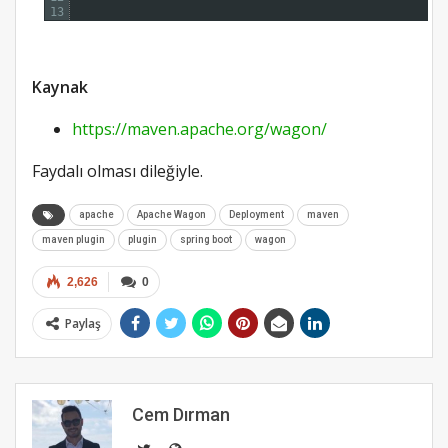
13
Kaynak
https://maven.apache.org/wagon/
Faydalı olması dileğiyle.
apache
Apache Wagon
Deployment
maven
maven plugin
plugin
spring boot
wagon
2,626
0
Paylaş
Cem Dırman