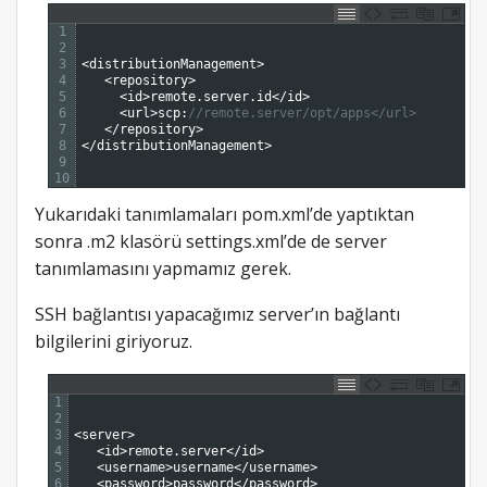
1
2
3
<
distributionManagement
>
4
<
repository
>
5
<
id
>
remote
.
server
.
id
<
/
id
>
6
<
url
>
scp
:
//remote.server/opt/apps</url>
7
<
/
repository
>
8
<
/
distributionManagement
>
9
10
Yukarıdaki tanımlamaları pom.xml’de yaptıktan
sonra .m2 klasörü settings.xml’de de server
tanımlamasını yapmamız gerek.
SSH bağlantısı yapacağımız server’ın bağlantı
bilgilerini giriyoruz.
1
2
3
<
server
>
4
<
id
>
remote
.
server
<
/
id
>
5
<
username
>
username
<
/
username
>
6
<
password
>
password
<
/
password
>