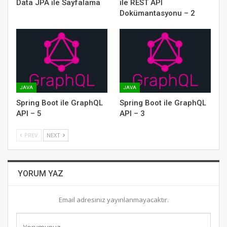
Data JPA ile Sayfalama
ile REST API
Dokümantasyonu – 2
JAVA
JAVA
Spring Boot ile GraphQL
Spring Boot ile GraphQL
API – 5
API – 3
PREV
NEXT
YORUM YAZ
Email adresiniz yayınlanmayacaktır.