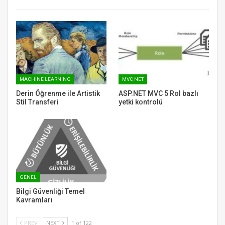
MACHINE LEARNING
MVC NET
Derin Öğrenme ile Artistik
ASP.NET MVC 5 Rol bazlı
Stil Transferi
yetki kontrolü
GENEL
Bilgi Güvenliği Temel
Kavramları
PREV
NEXT
1 of 122