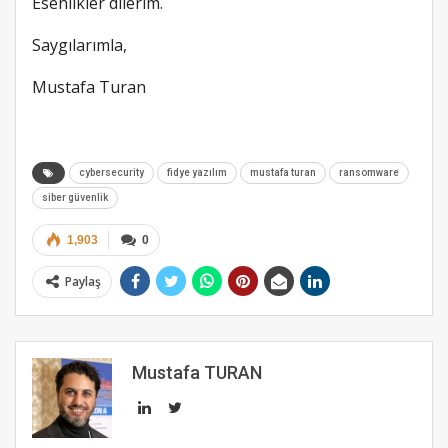
Esenlikler dilerim.
Saygılarımla,
Mustafa Turan
cybersecurity
fidye yazılım
mustafa turan
ransomware
siber güvenlik
1,903
0
Paylaş
Mustafa TURAN