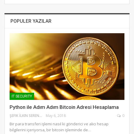
POPULER YAZILAR
IT SECURITY
Python ile Adım Adım Bitcoin Adresi Hesaplama
ŞEFIK İLKIN SERENGIL
May 6, 2018
0
Bir para transferi işlemi nasıl ki gönderici ve alıcı hesap
bilgilerini içeriyorsa, bir bitcoin işleminde de…