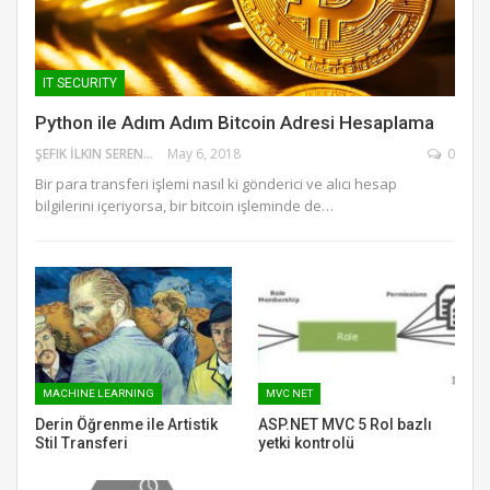
IT SECURITY
Python ile Adım Adım Bitcoin Adresi Hesaplama
ŞEFIK İLKIN SERENGIL
May 6, 2018
0
Bir para transferi işlemi nasıl ki gönderici ve alıcı hesap
bilgilerini içeriyorsa, bir bitcoin işleminde de…
MACHINE LEARNING
MVC NET
Derin Öğrenme ile Artistik
ASP.NET MVC 5 Rol bazlı
Stil Transferi
yetki kontrolü