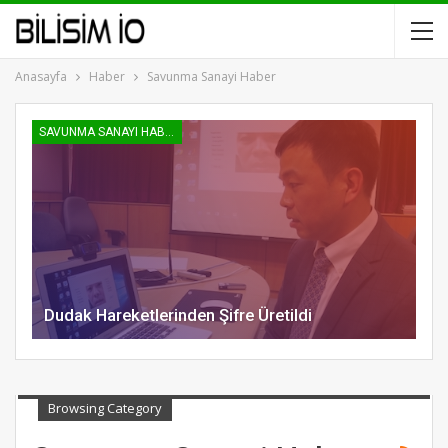
Anasayfa
Haber
Savunma Sanayi Haber
SAVUNMA SANAYI HABER
Dudak Hareketlerinden Şifre Üretildi
Browsing Category