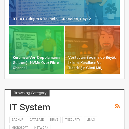
BT101: Bilişim & Teknoloji Günceleri, Sayı 2
Kurumsal Veri Depolamanın
Veritabanı Seçiminde Büyük
Geleceği: NVMe Over Fibre
İkilem: Kuralların Ve
Channel
Tutarlılığın Gücü Mü,…
Browsing Category
IT System
BACKUP
DATABASE
DRIVE
IT SECURITY
LINUX
MICROSOFT
NETWORK