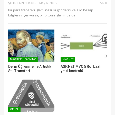
ŞEFIK İLKIN SERENGIL
May 6, 2018
0
Bir para transferi işlemi nasıl ki gönderici ve alıcı hesap
bilgilerini içeriyorsa, bir bitcoin işleminde de…
MACHINE LEARNING
MVC NET
Derin Öğrenme ile Artistik
ASP.NET MVC 5 Rol bazlı
Stil Transferi
yetki kontrolü
GENEL