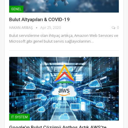
GENEL
Bulut Altyapıları & COVID-19
HAKAN ARIBAŞ
Apr 25, 2020
0
Bulut servislerine olan ihtiyaç artıkça, Amazon Web Services ve
Microsoft gibi genel bulut servis sağlayıcılarının…
IT SYSTEM
Google’ın Bulut Çözümü Anthos Artık AWS’te..