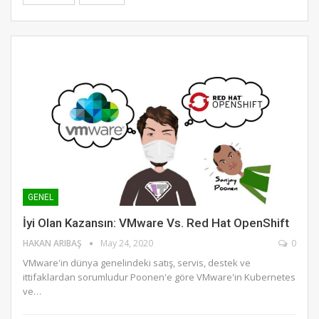
GENEL
İyi Olan Kazansın: VMware Vs. Red Hat OpenShift
HAKAN ARIBAŞ
May 24, 2020
0
VMware'in dünya genelindeki satış, servis, destek ve
ittifaklardan sorumludur Poonen'e göre VMware'in Kubernetes
ve…