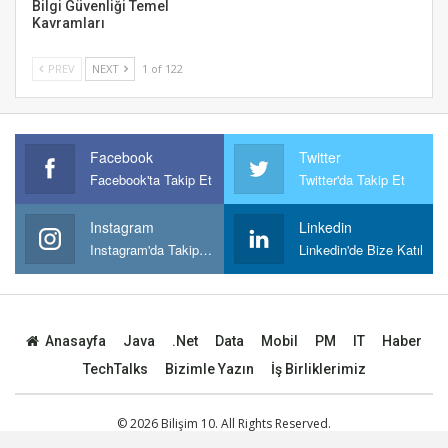
Bilgi Güvenliği Temel
Kavramları
PREV
NEXT
1 of 122
Facebook
Twitter
Facebook'ta Takip Et
Twitter'da Takip Et
Instagram
Linkedin
Instagram'da Takipt Et
Linkedin'de Bize Katıl
Anasayfa
Java
.Net
Data
Mobil
PM
IT
Haber
TechTalks
Bizimle Yazın
İş Birliklerimiz
© 2026 Bilişim 10. All Rights Reserved.