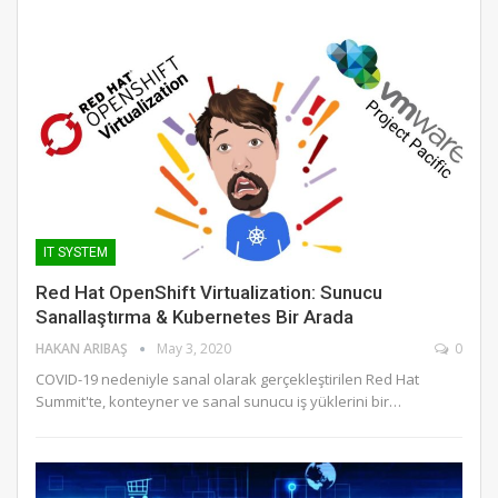
IT SYSTEM
Red Hat OpenShift Virtualization: Sunucu
Sanallaştırma & Kubernetes Bir Arada
HAKAN ARIBAŞ
May 3, 2020
0
COVID-19 nedeniyle sanal olarak gerçekleştirilen Red Hat
Summit'te, konteyner ve sanal sunucu iş yüklerini bir…