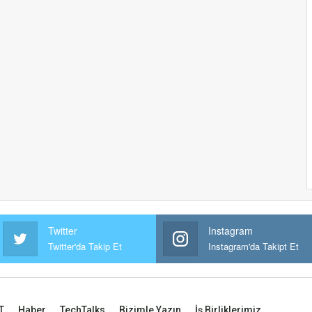
Twitter
Instagram
Twitter'da Takip Et
Instagram'da Takipt Et
T
Haber
TechTalks
Bizimle Yazın
İş Birliklerimiz