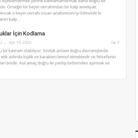
ını ölçeklendirmek yerine katmanlandırmak daha doğru bir
tır. Örneğin bir beyin cerrahından bir kalp ameliyatı
ncak o beyin cerrahı insan anatomisini iyi bilmelidir ki
tanın kalp…
uklar İçin Kodlama
MUZAFFER KALELI
Apr 19, 2020
0
u bir kavram olabiliyor. Sözlük anlamı doğru davranışlarda
tik aslında kişilik ve karakteri temsil etmektedir ve felsefenin
an biridir. Asıl amaç doğru ile yanlışı birbirinden ayırmak ve