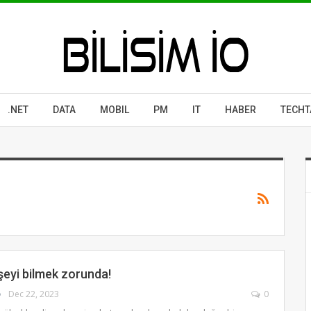
.NET
DATA
MOBIL
PM
IT
HABER
TECHT
şeyi bilmek zorunda!
Dec 22, 2023
0