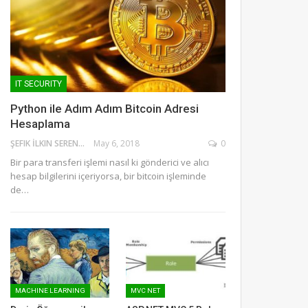
IT SECURITY
Python ile Adım Adım Bitcoin Adresi
Hesaplama
ŞEFIK İLKIN SERENGIL
May 6, 2018
0
Bir para transferi işlemi nasıl ki gönderici ve alıcı
hesap bilgilerini içeriyorsa, bir bitcoin işleminde
de…
MACHINE LEARNING
MVC NET