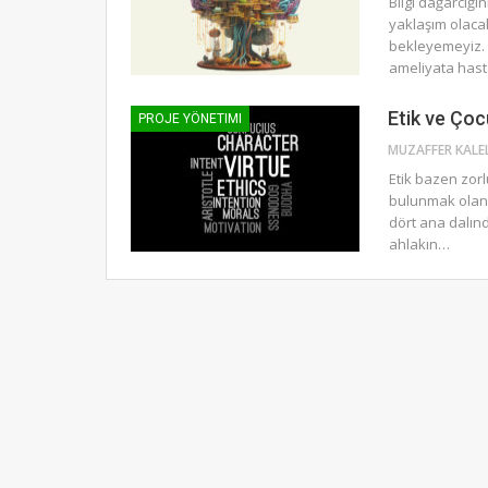
Bilgi dağarcığ
yaklaşım olacak
bekleyemeyiz. A
ameliyata has
Etik ve Çoc
PROJE YÖNETIMI
Etik bazen zorl
bulunmak olan e
dört ana dalınd
ahlakın…