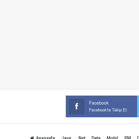
Facebook
Facebook'ta Takip Et
Anasayfa
Java
.Net
Data
Mobil
PM
I