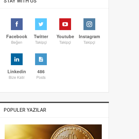
STAY WITH US
Facebook
Twitter
Youtube
Instagram
Beğen
Takipçi
Takipçi
Takipçi
Linkedin
486
Bize Katıl
Posts
POPULER YAZILAR