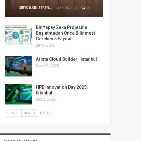
ŞEFIK İLKIN SERENGIL
Apr 10, 2026
0
Bir Yapay Zeka Projesine
Başlatmadan Önce Bilinmesi
Gereken 5 Faydalı…
Jan 8, 2026
Arista Cloud Builder | Istanbul
Nov 28, 2025
HPE Innovation Day 2025,
Istanbul
Oct 2, 2025
PREV
NEXT
1 of 122