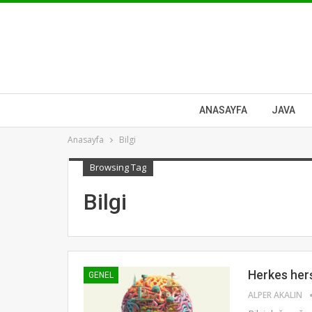
ANASAYFA
JAVA
Anasayfa
Bilgi
Browsing Tag
Bilgi
Herkes her
GENEL
ALPER AKALIN