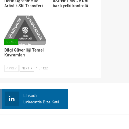
Derin Öğrenme ile
ASP.NET MVC 5 Rol
Artistik Stil Transferi
bazlı yetki kontrolü
GENEL
Bilgi Güvenliği Temel
Kavramları
PREV
NEXT
1 of 122
Linkedin
Linkedin'de Bize Katıl