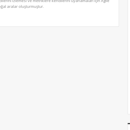
ilerini izlemesi ve metriklere kendilerini uyarlamaları için Agile
al aralar oluşturmuştur.