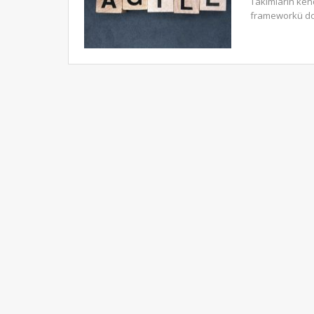
Takımların kend
frameworkü doğ