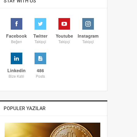
STAY WITH US
Facebook
Twitter
Youtube
Instagram
Beğen
Takipçi
Takipçi
Takipçi
Linkedin
486
Bize Katıl
Posts
POPULER YAZILAR