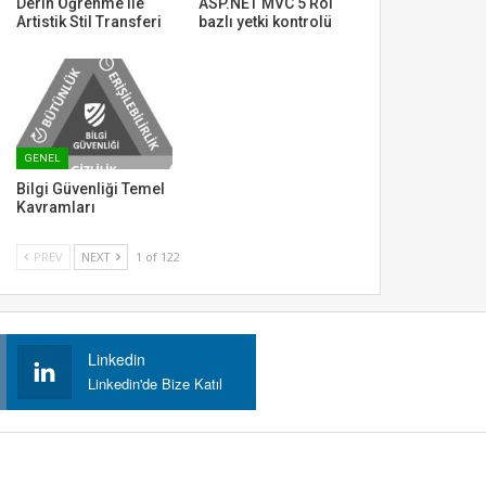
Derin Öğrenme ile
ASP.NET MVC 5 Rol
Artistik Stil Transferi
bazlı yetki kontrolü
GENEL
Bilgi Güvenliği Temel
Kavramları
PREV
NEXT
1 of 122
Linkedin
Linkedin'de Bize Katıl