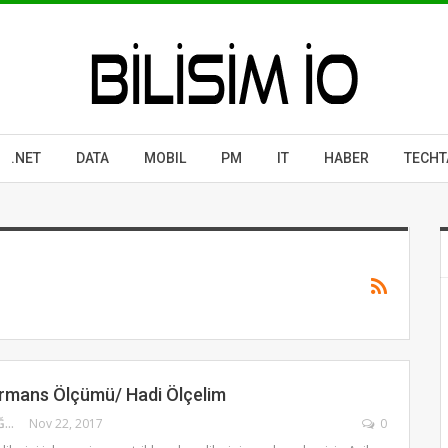
.NET
DATA
MOBIL
PM
IT
HABER
TECHT
ormans Ölçümü/ Hadi Ölçelim
KUBILAY KULAOĞLU
Nov 22, 2017
0