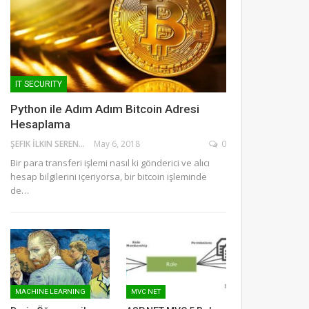
IT SECURITY
Python ile Adım Adım Bitcoin Adresi
Hesaplama
ŞEFIK İLKIN SERENGIL
May 6, 2018
0
Bir para transferi işlemi nasıl ki gönderici ve alıcı
hesap bilgilerini içeriyorsa, bir bitcoin işleminde
de…
MACHINE LEARNING
MVC NET