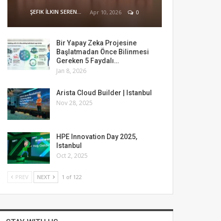
ŞEFIK İLKIN SERENGIL
Apr 10, 2026
0
Bir Yapay Zeka Projesine
Başlatmadan Önce Bilinmesi
Gereken 5 Faydalı…
Jan 8, 2026
Arista Cloud Builder | Istanbul
Nov 28, 2025
HPE Innovation Day 2025,
Istanbul
Oct 2, 2025
PREV
NEXT
1 of 122