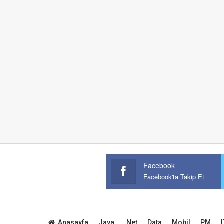
Facebook
Facebook'ta Takip Et
Anasayfa
Java
.Net
Data
Mobil
PM
I