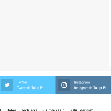
Twitter
Instagram
Twitter'da Takip Et
Instagram'da Takipt Et
T
Haber
TechTalks
Bizimle Yazın
İş Birliklerimiz