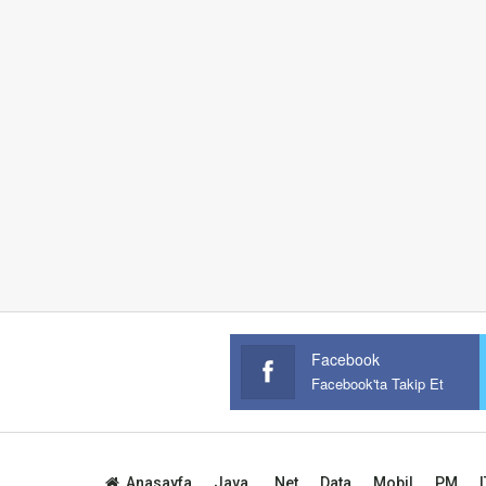
Facebook
Facebook'ta Takip Et
Anasayfa
Java
.Net
Data
Mobil
PM
I