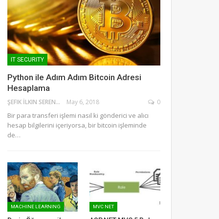
IT SECURITY
Python ile Adım Adım Bitcoin Adresi
Hesaplama
ŞEFIK İLKIN SERENGIL
May 6, 2018
0
Bir para transferi işlemi nasıl ki gönderici ve alıcı
hesap bilgilerini içeriyorsa, bir bitcoin işleminde
de…
MACHINE LEARNING
MVC NET