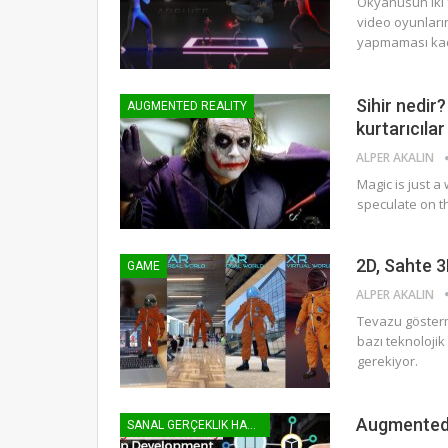
Okyanusun iki f
video oyunların
yapmaması kada
Sihir nedir
AUGMENTED REALITY
kurtarıcılar
ALPER AKALIN
Magic is just a
speculate on th
2D, Sahte 3
GAME
ALPER AKALIN
Tevazu gösterm
bazı teknoloji
gerekiyor.
Augmented 
SANAL GERÇEKLIK HABER