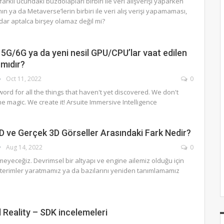
arklı ucundaki buzdolapları birbiri ile veri alışverişi yaparken
ın ya da Metaverse’lerin birbiri ile veri alış verişi yapamaması,
r aptalca birşey olamaz değil mi?
? 5G/6G ya da yeni nesil GPU/CPU’lar vaat edilen
 mıdır?
Oct 11, 2022
0
 word for all the things that haven't yet discovered. We don't
e magic. We create it! Arsuite Immersive Intelligence
D ve Gerçek 3D Görseller Arasındaki Fark Nedir?
Aug 14, 2022
0
eyeceğiz. Devrimsel bir altyapı ve engine ailemiz olduğu için
k terimler yaratmamız ya da bazılarını yeniden tanımlamamız
Reality – SDK incelemeleri