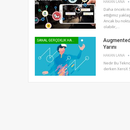
HAKAN LANA
Daha önceki ma
ettiğimiz yakla
Ancak bu noktad
olabilir,…
Augmented R
SANAL GERÇEKLIK HABER
Yarını
HAKAN LANA
Nedir Bu Teknol
derken XeroX S