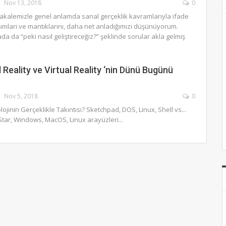
Nov 13, 2018
0
kalemizle genel anlamda sanal gerçeklik kavramlarıyla ifade
şımları ve mantıklarını, daha net anladığımızı düşünüyorum.
a da “peki nasıl geliştireceğiz?” şeklinde sorular akla gelmiş
eality ve Virtual Reality ‘nin Dünü Bugünü
Nov 5, 2018
0
ojinin Gerçeklikle Takıntısı? Sketchpad, DOS, Linux, Shell vs...
tar, Windows, MacOS, Linux arayüzleri...