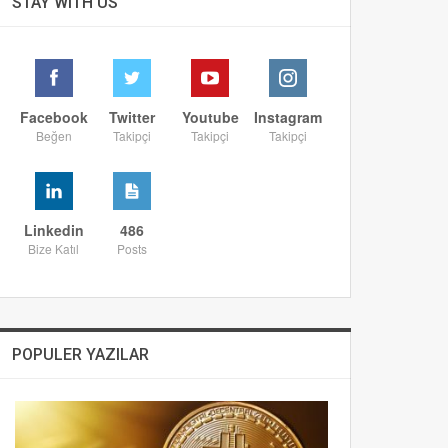
STAY WITH US
Facebook
Twitter
Youtube
Instagram
Beğen
Takipçi
Takipçi
Takipçi
Linkedin
486
Bize Katıl
Posts
POPULER YAZILAR