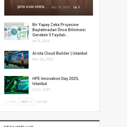
ŞEFIK İLKIN SERENGIL
Apr 10, 2026
0
Bir Yapay Zeka Projesine
Başlatmadan Önce Bilinmesi
Gereken 5 Faydalı…
Jan 8, 2026
Arista Cloud Builder | Istanbul
Nov 28, 2025
HPE Innovation Day 2025,
Istanbul
Oct 2, 2025
PREV
NEXT
1 of 122