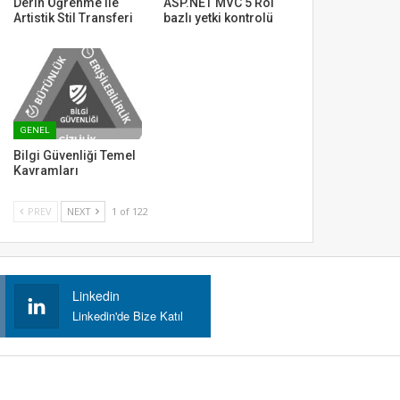
Derin Öğrenme ile
ASP.NET MVC 5 Rol
Artistik Stil Transferi
bazlı yetki kontrolü
GENEL
Bilgi Güvenliği Temel
Kavramları
PREV
NEXT
1 of 122
Linkedin
Linkedin'de Bize Katıl