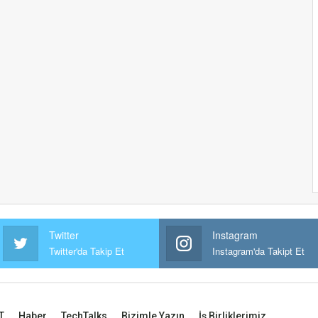
Twitter
Instagram
Twitter'da Takip Et
Instagram'da Takipt Et
T
Haber
TechTalks
Bizimle Yazın
İş Birliklerimiz