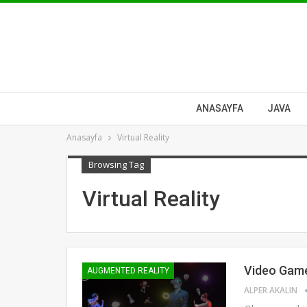
ANASAYFA
JAVA
Anasayfa
Virtual Reality
Browsing Tag
Virtual Reality
Video Game
AUGMENTED REALITY
ALPER AKALIN