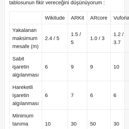
tablosunun fikir vereceğini düşünüyorum :
Wikitude
ARKit
ARcore
Vufori
Yakalanan
1.5 /
1.2 /
maksimum
2.4 / 5
1.0 / 3
5
3.7
mesafe (m)
Sabit
işaretin
6
9
9
10
algılanması
Hareketli
işaretin
6
7
6
6
algılanması
Minimum
tanıma
10
30
50
30