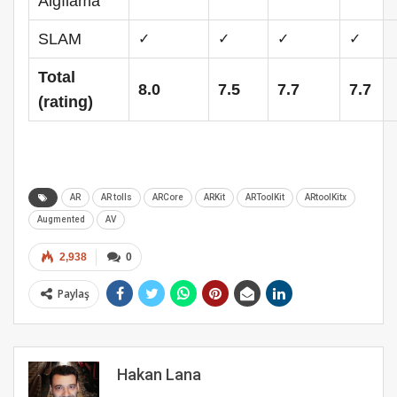
Algılama
✓
✓
✓
✓
SLAM
Total
8.0
7.5
7.7
7.7
(rating)
AR
AR tolls
ARCore
ARKit
ARToolKit
ARtoolKitx
Augmented
AV
2,938
0
Paylaş
Hakan Lana