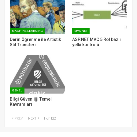
MACHINE LEARNING
MVC NET
Derin Öğrenme ile Artistik
ASP.NET MVC 5 Rol bazlı
Stil Transferi
yetki kontrolü
GENEL
Bilgi Güvenliği Temel
Kavramları
PREV
NEXT
1 of 122