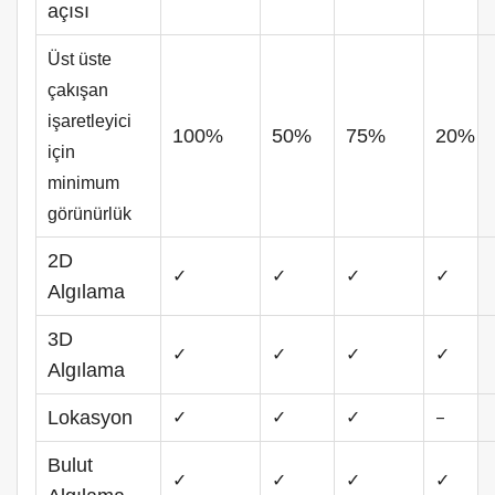
açısı
Üst üste
çakışan
işaretleyici
100%
50%
75%
20%
için
minimum
görünürlük
2D
✓
✓
✓
✓
Algılama
3D
✓
✓
✓
✓
Algılama
✓
✓
✓
–
Lokasyon
Bulut
✓
✓
✓
✓