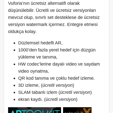
Vuforia’nın ü
c
retsiz alternatifi olarak
düşünülebilir. Ücretli ve ücretsiz versiyonları
mevcut olup, sınırlı set desteklese de ücretsiz
versiyon watermark içermez. Entegre etmesi
oldukça kolay.
Düzlemsel hedefli AR,
1000’den fazla yerel hedef için düzgün
yükleme ve tanıma,
HW codec’lerine dayalı video ve saydam
video oynatma,
QR kod tanıma ve çoklu hedef izleme.
3D izleme, (
ücretli versiyon
)
SLAM tabanlı izlem (
ücretli versiyon
)
ekran kaydı. (
ücretli versiyon
)