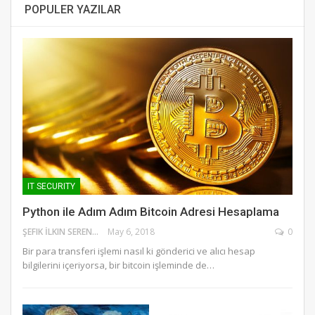
POPULER YAZILAR
IT SECURITY
Python ile Adım Adım Bitcoin Adresi Hesaplama
ŞEFIK İLKIN SERENGIL
May 6, 2018
0
Bir para transferi işlemi nasıl ki gönderici ve alıcı hesap
bilgilerini içeriyorsa, bir bitcoin işleminde de…