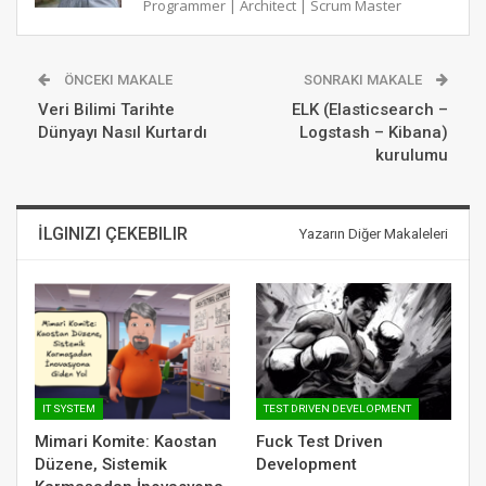
Programmer | Architect | Scrum Master
ÖNCEKI MAKALE
SONRAKI MAKALE
Veri Bilimi Tarihte
ELK (Elasticsearch –
Dünyayı Nasıl Kurtardı
Logstash – Kibana)
kurulumu
İLGINIZI ÇEKEBILIR
Yazarın Diğer Makaleleri
IT SYSTEM
TEST DRIVEN DEVELOPMENT
Mimari Komite: Kaostan
Fuck Test Driven
Düzene, Sistemik
Development