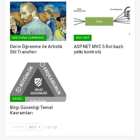
MACHINE LEARNING
MVC NET
Derin Öğrenme ile Artistik
ASP.NET MVC 5 Rol bazlı
Stil Transferi
yetki kontrolü
GENEL
Bilgi Güvenliği Temel
Kavramları
PREV
NEXT
1 of 122