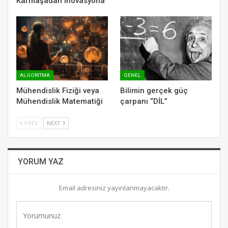
Karmaşadan İnovasyona
ALGORITMA
GENEL
Mühendislik Fiziği veya
Bilimin gerçek güç
Mühendislik Matematiği
çarpanı “DİL”
PREV
NEXT
YORUM YAZ
Email adresiniz yayınlanmayacaktır.