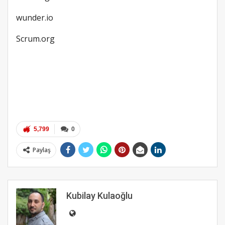
wunder.io
Scrum.org
5,799
0
Paylaş
Kubilay Kulaoğlu