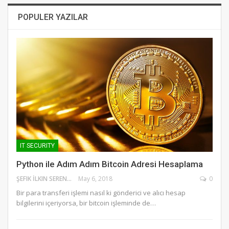
POPULER YAZILAR
IT SECURITY
Python ile Adım Adım Bitcoin Adresi Hesaplama
ŞEFIK İLKIN SERENGIL
May 6, 2018
0
Bir para transferi işlemi nasıl ki gönderici ve alıcı hesap
bilgilerini içeriyorsa, bir bitcoin işleminde de…