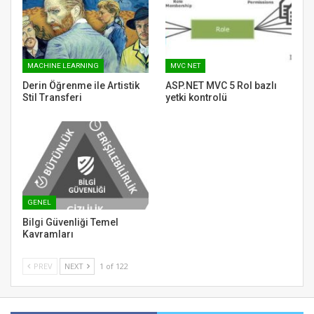
MACHINE LEARNING
MVC NET
Derin Öğrenme ile Artistik
ASP.NET MVC 5 Rol bazlı
Stil Transferi
yetki kontrolü
GENEL
Bilgi Güvenliği Temel
Kavramları
PREV
NEXT
1 of 122