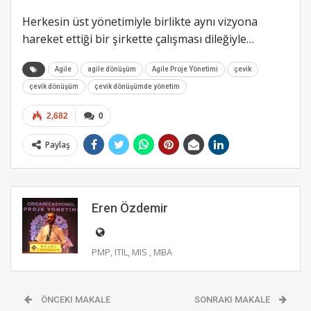
Herkesin üst yönetimiyle birlikte aynı vizyona
hareket ettiği bir şirkette çalışması dileğiyle…
Agile
agile dönüşüm
Agile Proje Yönetimi
çevik
çevik dönüşüm
çevik dönüşümde yönetim
2,682
0
Paylaş
Eren Özdemir
PMP, ITIL, MIS , MBA
ÖNCEKI MAKALE
SONRAKI MAKALE