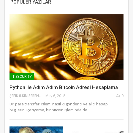
POPULER YAZILAR
IT SECURITY
Python ile Adım Adım Bitcoin Adresi Hesaplama
ŞEFIK İLKIN SERENGIL
May 6, 2018
0
Bir para transferi işlemi nasıl ki gönderici ve alıcı hesap
bilgilerini içeriyorsa, bir bitcoin işleminde de…