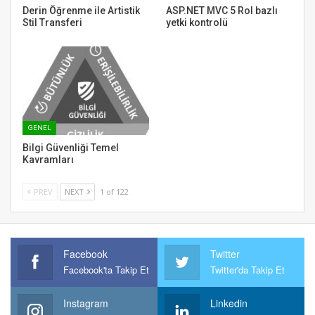
Derin Öğrenme ile Artistik
ASP.NET MVC 5 Rol bazlı
Stil Transferi
yetki kontrolü
GENEL
Bilgi Güvenliği Temel
Kavramları
PREV
NEXT
1 of 122
Facebook
Twitter
Facebook'ta Takip Et
Twitter'da Takip Et
Instagram
Linkedin