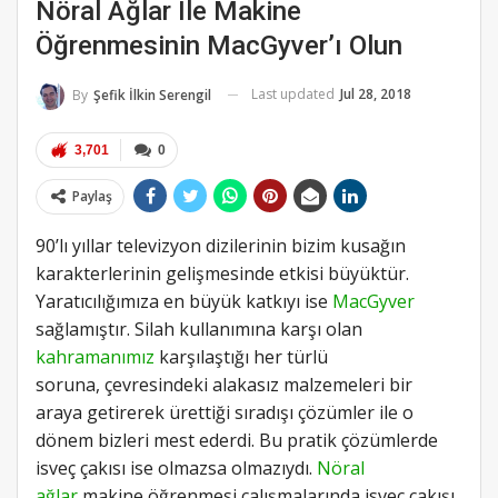
Nöral Ağlar Ile Makine
Öğrenmesinin MacGyver’ı Olun
Last updated
Jul 28, 2018
By
Şefik İlkin Serengil
3,701
0
Paylaş
90’lı yıllar televizyon dizilerinin bizim kusağın
karakterlerinin gelişmesinde etkisi büyüktür.
Yaratıcılığımıza en büyük katkıyı ise
MacGyver
sağlamıştır. Silah kullanımına karşı olan
kahramanımız
karşılaştığı her türlü
soruna, çevresindeki alakasız malzemeleri bir
araya getirerek ürettiği sıradışı çözümler ile o
dönem bizleri mest ederdi. Bu pratik çözümlerde
isveç çakısı ise olmazsa olmazıydı.
Nöral
ağlar
makine öğrenmesi çalışmalarında isveç çakışı