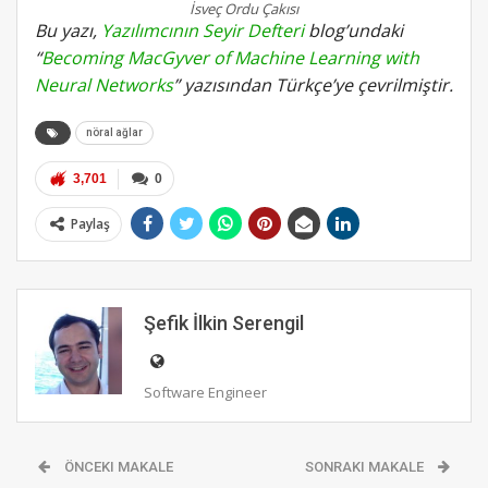
İsveç Ordu Çakısı
Bu yazı,
Yazılımcının Seyir Defteri
blog’undaki
“
Becoming MacGyver of Machine Learning with
Neural Networks
” yazısından Türkçe’ye çevrilmiştir.
nöral ağlar
3,701
0
Paylaş
Şefik İlkin Serengil
Software Engineer
ÖNCEKI MAKALE
SONRAKI MAKALE