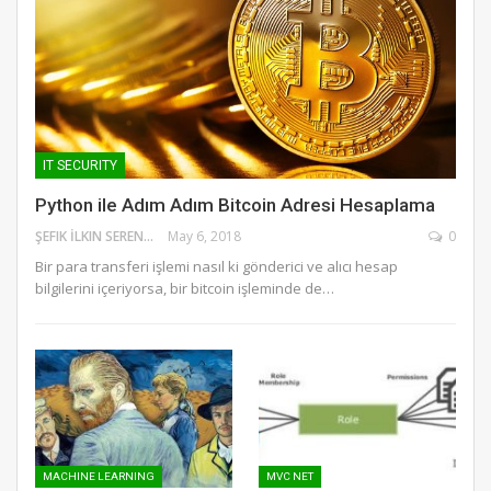
IT SECURITY
Python ile Adım Adım Bitcoin Adresi Hesaplama
ŞEFIK İLKIN SERENGIL
May 6, 2018
0
Bir para transferi işlemi nasıl ki gönderici ve alıcı hesap
bilgilerini içeriyorsa, bir bitcoin işleminde de…
MACHINE LEARNING
MVC NET